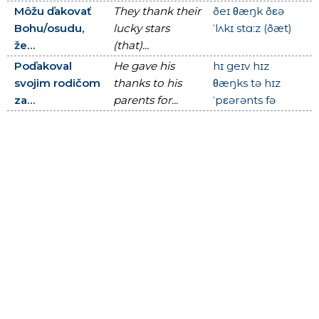
Môžu ďakovať
They thank their
ðeɪ θæŋk ðεə
Bohu/osudu,
lucky stars
ˈlʌkɪ stɑːz (ðæt)
že...
(that)...
Poďakoval
He gave his
hɪ geɪv hɪz
svojim rodičom
thanks to his
θæŋks tə hɪz
za...
parents for...
ˈpεərənts fə