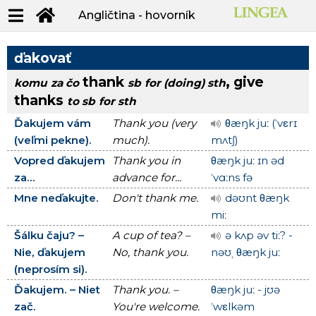
Angličtina - hovorník
ďakovať
thank
, give
komu
za čo
sb
for (doing) sth
thanks
to sb
for sth
Ďakujem vám
Thank you (very
θæŋk juː (ˈvεrɪ
(veľmi pekne).
much).
mʌtʃ)
Vopred ďakujem
Thank you in
θæŋk juː ɪn əd
za...
advance for...
ˈvɑːns fə
Mne neďakujte.
Don't thank me.
dəʊnt θæŋk
miː
Šálku čaju? –
A cup of tea? –
ə kʌp əv tiː? -
Nie, ďakujem
No, thank you.
nəʊˌ θæŋk juː
(neprosím si).
Ďakujem. – Niet
Thank you. –
θæŋk juː - jʊə
zač.
You're welcome.
ˈwεlkəm