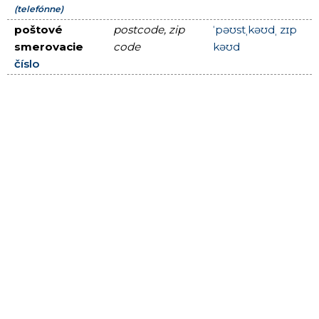
(telefónne)
poštové
postcode, zip
ˈpəʊstˌkəʊdˌ zɪp
smerovacie
code
kəʊd
číslo