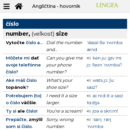
Angličtina - hovorník
číslo
number,
(veľkosť)
size
Vytočte
číslo a...
Dial the number
ˈdaɪəl ðə ˈnʌmbə
and...
ænd
Môžete mi
dať
Can you give me
kən juː gɪv miː
svoje telefónne
your phone
jɔː fəʊn ˈnʌmbə?
číslo?
number?
Aké máš číslo
What's your
wɒts jɔː ʃuː
topánok
?
shoe size?
saɪz?
Potrebujem (to)
I need it a size
aɪ niːd ɪt ə saɪz
o číslo
väčšie
.
larger.
lɑːdʒə
Ty si
ale
číslo!
You're a scream!
jʊə ə skriːm!
Prepáčte,
zmýlil
Sorry, wrong
ˈsɒrɪˌ rɒŋ
som si číslo.
number.
ˈnʌmbə