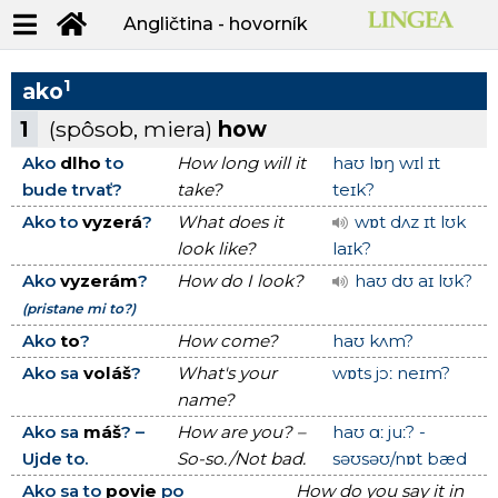
Angličtina - hovorník
1
ako
1
(spôsob, miera)
how
Ako
dlho
to
How long will it
haʊ lɒŋ wɪl ɪt
bude trvať?
take?
teɪk?
Ako to
vyzerá
?
What does it
wɒt dʌz ɪt lʊk
look like?
laɪk?
Ako
vyzerám
?
How do I look?
haʊ dʊ aɪ lʊk?
(pristane mi to?)
Ako
to
?
How come?
haʊ kʌm?
Ako sa
voláš
?
What's your
wɒts jɔː neɪm?
name?
Ako sa
máš
? –
How are you? –
haʊ ɑː juː? -
Ujde to.
So-so./Not bad.
səʊsəʊ/nɒt bæd
Ako sa to
povie
po
How do you say it in