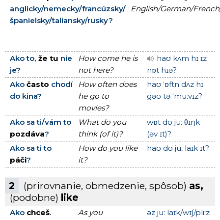
anglicky/nemecky/francúzsky/
English/German/French/
španielsky/taliansky/rusky?
Ako to,
že tu
nie
How come he is
haʊ kʌm hɪ ɪz
je?
not here?
nɒt hɪə?
Ako
často
chodí
How often does
haʊ ˈɒftn dʌz hɪ
do kina?
he go to
gəʊ tə ˈmuːvɪz?
movies?
Ako sa ti/vám to
What do you
wɒt dʊ juː θɪŋk
pozdáva
?
think (of it)?
(əv ɪt)?
Ako sa ti to
How do you like
haʊ dʊ juː laɪk ɪt?
páči
?
it?
2
(prirovnanie, obmedzenie, spôsob)
as,
(podobne)
like
Ako
chceš
.
As you
əz juː laɪk/wɪʃ/pliːz