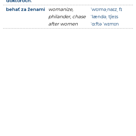
doktoroch.
behať za ženami
womanize,
ˈwʊməˌnaɪzˌ fɪ
philander, chase
ˈlændəˌ tʃeɪs
after women
ˈɑːftə ˈwɪmɪn