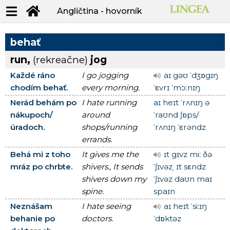
Angličtina - hovorník
behať
run,
(rekreačne)
jog
Každé ráno
I go jogging
aɪ gəʊ ˈdʒɒgɪŋ
chodím behať.
every morning.
ˈεvrɪ ˈmɔːnɪŋ
Nerád behám po
I hate running
aɪ heɪt ˈrʌnɪŋ ə
nákupoch/
around
ˈraʊnd ʃɒps/
úradoch.
shops/running
ˈrʌnɪŋ ˈεrəndz
errands.
Behá mi z toho
It gives me the
ɪt gɪvz miː ðə
mráz po chrbte.
shivers., It sends
ˈʃɪvəzˌ ɪt sεndz
shivers down my
ˈʃɪvəz daʊn maɪ
spine.
spaɪn
Neznášam
I hate seeing
aɪ heɪt ˈsiːɪŋ
behanie po
doctors.
ˈdɒktəz