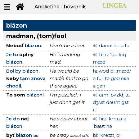
Angličtina - hovorník
blázon
madman, (tom)fool
Nebuď
blázon.
Don't be a fool.
dəʊnt biː ə fuːl
Je to
úplný
He is barking
hɪ ɪz ˈbɑːkɪŋ
blázon.
mad.
mæd
Bol by blázon,
He would be
hɪ wʊd biː mæd/
keby
tam znova
mad/a fool to go
ə fuːl tə gəʊ ðεə
chodil.
there again.
əˈgεn
To som
blázon!
I'm puzzled., I
aɪm ˈpʌzldˌ aɪ
just don't get it.
dʒʌst dəʊnt gεt
ɪt
Je do
nej
He's crazy about
hiːz ˈkreɪzɪ ə
blázon.
her.
ˈbaʊt hə
byť
blázon
be crazy
,
biː ˈkreɪzɪˌ biː
do
about sth