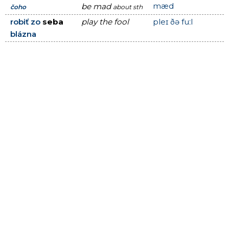
mæd
be mad
čoho
about sth
robiť zo
seba
play the fool
pleɪ ðə fuːl
blázna