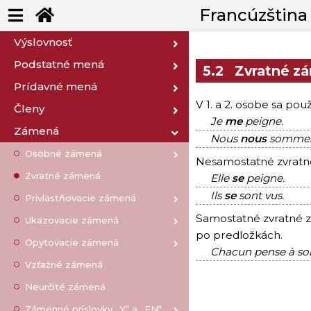
Francúzština
Výslovnosť
Podstatné mená
5.2
Zvratné z
Prídavné mená
V 1. a 2. osobe sa p
Členy
Je
me
peigne.
Zámená
Nous
nous
sommes
Osobné zámená
Nesamostatné zvrat
Zvratné zámená
Elle
se
peigne.
Ils
se
sont vus.
Privlastňovacie zámená
Samostatné zvratné
Ukazovacie zámená
po predložkách.
Opytovacie zámená
Chacun pense à soi
Vzťažné zámená
Neurčité zámená
Zámenné príslovky „Y“ a „EN“