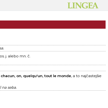
sa.
s. j. alebo mn. č.
.
chacun, on, quelqu'un, tout le monde
, a to najčastejšie
 na seba.