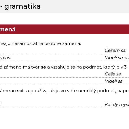
 - gramatika
ámená
oužívajú nesamostatné osobné zámená.
Češem sa.
 vus.
Videli sme 
né zámeno má tvar
se
a vzťahuje sa na podmet, ktorý je v 3. o
Češe sa.
Videli sa.
 zámeno
soi
sa používa, ak je vo vete neurčitý podmet, napr
.
Každý myslí