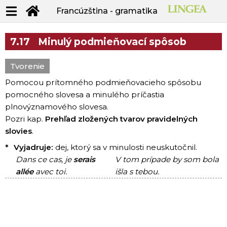
Francúzština - gramatika
7.17
Minulý podmieňovací spôsob
Tvorenie
Pomocou prítomného podmieňovacieho spôsobu
pomocného slovesa a minulého príčastia
plnovýznamového slovesa.
Pozri kap.
Prehľad zložených tvarov pravidelných
slovies
.
*
Vyjadruje:
dej, ktorý sa v minulosti neuskutočnil.
Dans ce cas, je
serais
V tom prípade by som bola
allée
avec toi.
išla s tebou.