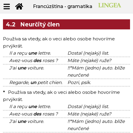
Francúzština - gramatika
4.2
Neurčitý člen
Používa sa vtedy, ak o veci alebo osobe hovoríme
prvýkrát.
Il a reçu
une
lettre.
Dostal (nejaký) list.
Avez-vous
des
roses ?
Máte (nejaké) ruže?
J'ai
une
voiture.
!!*Mám (jedno) auto.
blíže
neurčené
Regarde,
un
petit chien.
Pozri, psík.
*
Používa sa vtedy, ak o veci alebo osobe hovoríme
prvýkrát.
Il a reçu
une
lettre.
Dostal (nejaký) list.
Avez-vous
des
roses ?
Máte (nejaké) ruže?
J'ai
une
voiture.
!!*Mám (jedno) auto.
blíže
neurčené