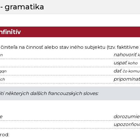
 - gramatika
nfinitív
initeľa na činnosť alebo stav iného subjektu (tzv. faktitívne
nahovoriť
qn
k
uspať
koho
dať
 qqn
čo komu
pripomína
qch
tí některých dalších francouzských sloves:
e
dorozumieť
upozorňova
rod: