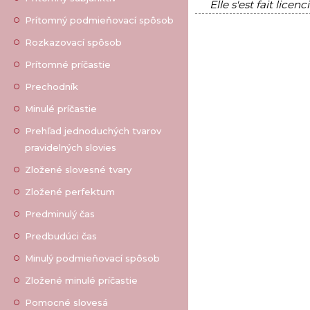
Elle s'est fait licenci
Prítomný podmieňovací spôsob
Rozkazovací spôsob
Prítomné príčastie
Prechodník
Minulé príčastie
Prehľad jednoduchých tvarov
pravidelných slovies
Zložené slovesné tvary
Zložené perfektum
Predminulý čas
Predbudúci čas
Minulý podmieňovací spôsob
Zložené minulé príčastie
Pomocné slovesá