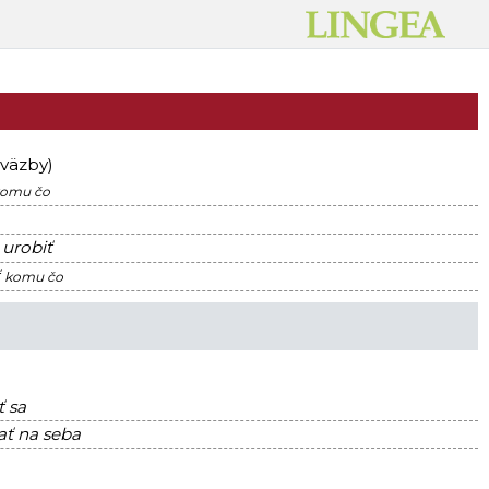
 väzby)
omu čo
urobiť
ť
komu čo
 sa
ť na seba