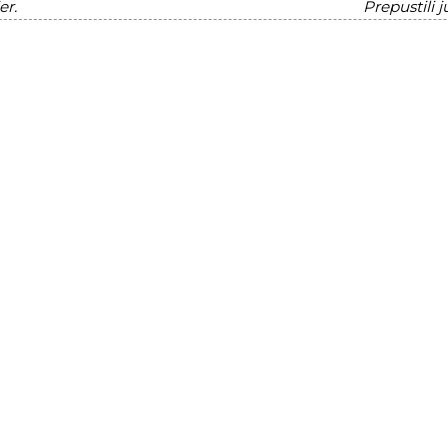
er.
Prepustili ju