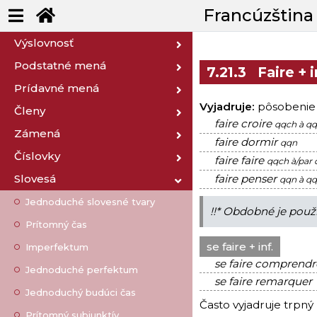
Francúzština
Výslovnosť
Podstatné mená
7.21.3
Faire + i
Prídavné mená
Vyjadruje:
pôsobenie č
Členy
faire croire
qqch à q
Zámená
faire dormir
qqn
Číslovky
faire faire
qqch à/par
Slovesá
faire penser
qqn à q
Jednoduché slovesné tvary
!!* Obdobné je použi
Prítomný čas
se faire + inf.
Imperfektum
se faire comprendr
Jednoduché perfektum
se faire remarquer
Jednoduchý budúci čas
Často vyjadruje trpný 
Prítomný subjunktív