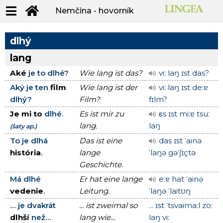
Nemčina - hovorník
dlhý
lang
Aké
je to dlhé?
Wie lang ist das?
viː laŋ ɪst das?
Aký je ten
film
Wie lang ist der
viː laŋ ɪst deːɐ
dlhý?
Film?
fɪlm?
Je mi to
dlhé.
Es ist mir zu
εs ɪst miːɐ tsuː
lang.
laŋ
(šaty ap.)
To je dlhá
Das ist eine
das ɪst ˈainə
história
.
lange
ˈlaŋə gəˈʃɪçtə
Geschichte.
Má dlhé
Er hat eine lange
eːɐ hat ˈainə
vedenie
.
Leitung.
ˈlaŋə ˈlaitʊŋ
... je dvakrát
... ist zweimal so
... ɪst ˈtsvaimaːl zoː
dlhší
než...
lang wie...
laŋ viː