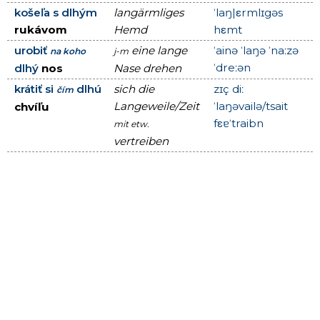
košeľa s dlhým
langärmliges
ˈlaŋ|εrmlɪgəs
rukávom
Hemd
hεmt
urobiť
eine lange
ˈainə ˈlaŋə ˈnaːzə
na koho
j-m
ˈdreːən
dlhý
nos
Nase drehen
krátiť si
dlhú
sich die
zɪç diː
čím
Langeweile/Zeit
ˈlaŋəvailə/tsait
chvíľu
fεɐˈtraibn
mit etw.
vertreiben