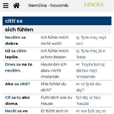
Nemčina - hovorník
cítiť sa
sich fühlen
Necítim sa
Ich fühle mich
ɪç ˈfyːlə mɪç nɪçt
dobre
.
nicht wohl.
voːl
Už
sa cítim
Ich fühle mich
ɪç ˈfyːlə mɪç ʃoːn
lepšie
.
schon besser.
ˈbεsɐ
Dnes sa
na to
Heute bin ich
ˈhɔytə bɪn ɪç
necítim.
dazu nicht
daˈtsuː nɪçt
imstande.
ˈɪmstandə
Ako
sa cítiš?
Wie fühlst du
viː fyːlst duː
dich?
dɪç?
Cíť sa tu
ako
Fühl dich wie zu
fyːl dɪç viː tsuː
doma
.
Hause.
ˈhauzə
Necíti sa
vo
Er fühlt sich in
eːɐ fyːlt zɪç ɪn