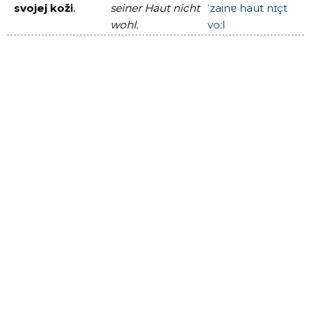
svojej koži
.
seiner Haut nicht
ˈzainɐ haut nɪçt
wohl.
voːl