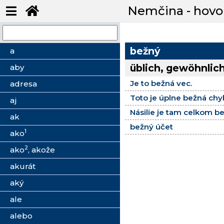
Nemčina - hovo
bežný
a
üblich, gewöhnlich
aby
Je to bežná vec.
adresa
Toto je úplne bežná chy
aj
Násilie je tam celkom b
ak
bežný účet
1
ako
2
ako
, akože
akurát
aký
ale
alebo