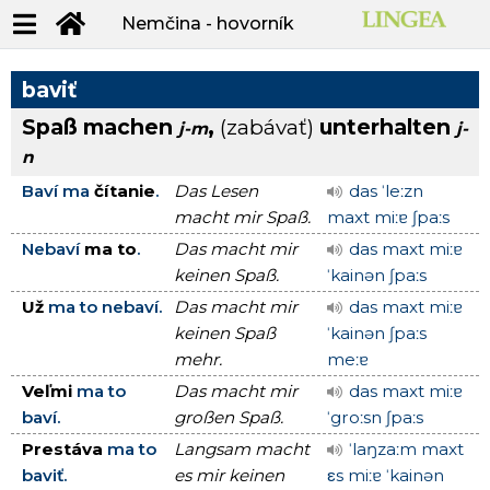
Nemčina - hovorník
baviť
Spaß machen
,
(zabávať)
unterhalten
j-m
j-
n
Baví ma
čítanie
.
Das Lesen
das ˈleːzn
macht mir Spaß.
maxt miːɐ ʃpaːs
Nebaví
ma to
.
Das macht mir
das maxt miːɐ
keinen Spaß.
ˈkainən ʃpaːs
Už
ma to nebaví.
Das macht mir
das maxt miːɐ
keinen Spaß
ˈkainən ʃpaːs
mehr.
meːɐ
Veľmi
ma to
Das macht mir
das maxt miːɐ
baví.
großen Spaß.
ˈgroːsn ʃpaːs
Prestáva
ma to
Langsam macht
ˈlaŋzaːm maxt
baviť.
es mir keinen
εs miːɐ ˈkainən