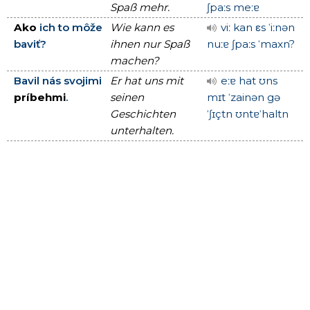
Spaß mehr.
ʃpaːs meːɐ
Ako
ich to môže
Wie kann es
viː kan εs ˈiːnən
baviť?
ihnen nur Spaß
nuːɐ ʃpaːs ˈmaxn?
machen?
Bavil nás svojimi
Er hat uns mit
eːɐ hat ʊns
príbehmi
.
seinen
mɪt ˈzainən gə
Geschichten
ˈʃɪçtn ʊntɐˈhaltn
unterhalten.