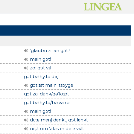
ˈglaubn ziː an gɔt?
main gɔt!
zoː gɔt vɪl
gɔt bəˈhyːtə dɪç!
gɔt ɪst main ˈtsɔygə
gɔt zai daŋk/gəˈloːpt
gɔt bəˈhyːtə/bəˈvaːrə
main gɔt!
deːɐ mεnʃ dεŋktˌ gɔt lεŋkt
nɪçt ʊm ˈaləs ɪn deːɐ vεlt