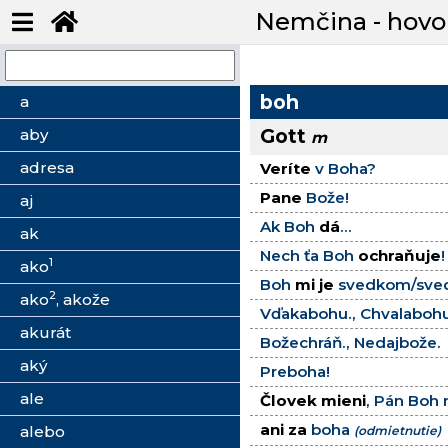
Nemčina - hovo
boh
a
Gott
aby
m
adresa
Veríte
v Boha?
Pane
Bože!
aj
Ak Boh
dá
...
ak
Nech ťa Boh
ochraňuje
!
1
ako
Boh
mi je
svedkom/sved
2
ako
, akože
Vďakabohu., Chvalabohu
akurát
Božechráň., Nedajbože.
aký
Preboha!
ale
Človek mieni
, Pán Boh 
ani za
boha
alebo
(odmietnutie)