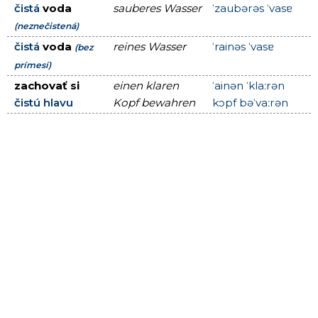
čistá
voda
sauberes Wasser
ˈzaubərəs ˈvasɐ
(neznečistená)
čistá
voda
reines Wasser
ˈrainəs ˈvasɐ
(bez
prímesí)
zachovať si
einen klaren
ˈainən ˈklaːrən
čistú hlavu
Kopf bewahren
kɔpf bəˈvaːrən