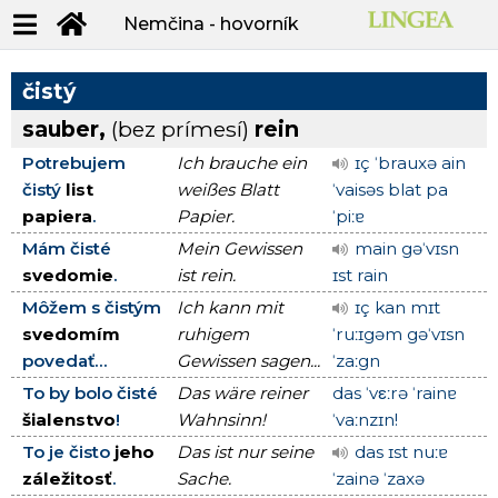
Nemčina - hovorník
čistý
sauber,
(bez prímesí)
rein
Potrebujem
Ich brauche ein
ɪç ˈbrauxə ain
čistý
list
weißes Blatt
ˈvaisəs blat pa
papiera
.
Papier.
ˈpiːɐ
Mám čisté
Mein Gewissen
main gəˈvɪsn
svedomie
.
ist rein.
ɪst rain
Môžem s čistým
Ich kann mit
ɪç kan mɪt
svedomím
ruhigem
ˈruːɪgəm gəˈvɪsn
povedať...
Gewissen sagen...
ˈzaːgn
To by bolo čisté
Das wäre reiner
das ˈvεːrə ˈrainɐ
šialenstvo
!
Wahnsinn!
ˈvaːnzɪn!
To je čisto
jeho
Das ist nur seine
das ɪst nuːɐ
záležitosť
.
Sache.
ˈzainə ˈzaxə