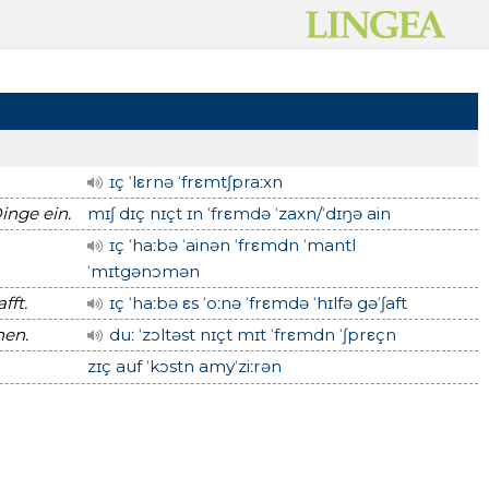
ɪç ˈlεrnə ˈfrεmtʃpraːxn
inge ein.
mɪʃ dɪç nɪçt ɪn ˈfrεmdə ˈzaxn/ˈdɪŋə ain
ɪç ˈhaːbə ˈainən ˈfrεmdn ˈmantl
ˈmɪtgənɔmən
fft.
ɪç ˈhaːbə εs ˈoːnə ˈfrεmdə ˈhɪlfə gəˈʃaft
hen.
duː ˈzɔltəst nɪçt mɪt ˈfrεmdn ˈʃprεçn
zɪç auf ˈkɔstn amyˈziːrən