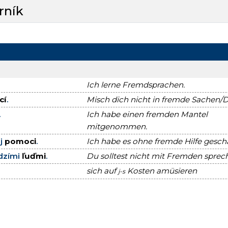
rník
Ich lerne Fremdsprachen.
cí
.
Misch dich nicht in fremde Sachen/D
.
Ich habe einen fremden Mantel
mitgenommen.
ej
pomoci
.
Ich habe es ohne fremde Hilfe gescha
udzími
ľuďmi
.
Du solltest nicht mit Fremden sprec
sich auf
Kosten amüsieren
j-s