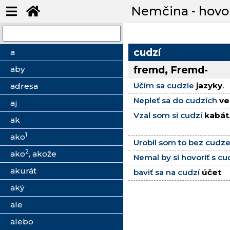
Nemčina - hovo
cudzí
a
fremd, Fremd-
aby
Učím sa cudzie
jazyky
.
adresa
Nepleť sa do cudzích
ve
aj
Vzal som si cudzí
kabát
ak
1
ako
Urobil som to bez cudz
2
ako
, akože
Nemal by si hovoriť s c
akurát
baviť sa na cudzí
účet
aký
ale
alebo