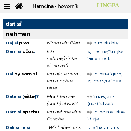
Nemčina - hovorník
dať si
nehmen
Daj si
pivo
!
Nimm ein Bier!
nɪm ain biːɐ!
Dám si
džús
.
Ich
ɪç ˈneːmə/ˈtrɪŋkə
nehme/trinke
ˈainən zaft
einen Saft.
Dal
by som si
...
Ich hätte gern...,
ɪç ˈhεtə ˈgεrnˌ
Ich möchte
ɪç ˈmœçtə ˈbɪtə
bitte...
Dáte si (
ešte
)?
Möchten Sie
ˈmœçtn ziː
(noch) etwas?
(nɔx) ˈεtvas?
Dám si
sprchu
.
Ich nehme eine
ɪç ˈneːmə ˈainə
Dusche.
ˈduːʃə
Dali sme si
Wir haben uns
viːɐ ˈhaːbn ʊns