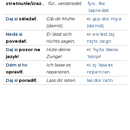
stretnutie/zraz
...
für... verabredet.
fyːɐ... fεɐ
ˈ|apreːdət
Daj si
záležať
.
Gib dir Mühe
giːp diːɐ ˈmyːə
(damit).
(daˈmɪt)
Nedá si
Er lässt sich
eːɐ lεst zɪç
povedať
.
nichts sagen.
nɪçts ˈzaːgn
Daj si
pozor na
Hüte deine
ˈhyːtə ˈdainə
jazyk
!
Zunge!
ˈtsʊŋə!
Dám si to
Ich lasse es
ɪç ˈlasə εs
opraviť
.
reparieren.
repaˈriːrən
Daj si
poradiť
.
Lass dir raten.
las diːɐ ˈraːtn