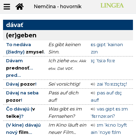
Nemčina - hovorník
dávať
(er)geben
To nedáva
Es gibt keinen
εs gipt ˈkainən
(žiadny)
zmysel
.
Sinn.
zɪn
Dávam
Ich ziehe
ɪç ˈtsiːə foːɐ
etw.
Akk
prednosť
...
vor.
etw.
Dat
pred...
Dávaj
pozor
!
Sei vorsichtig!
zai ˈfoːɐzɪçtɪç!
Dávaj na seba
Pass auf dich
pas auf dɪç
pozor
!
auf!
auf!
Čo dávajú (
v
Was gibt es im
vas gipt εs ɪm
telke
)?
Fernsehen?
ˈfεrnzeːən?
(V kine) dávajú
Im Kino läuft ein
ɪm ˈkiːno lɔyft
nový
film
...
neuer Film...
ain ˈnɔyɐ fɪlm