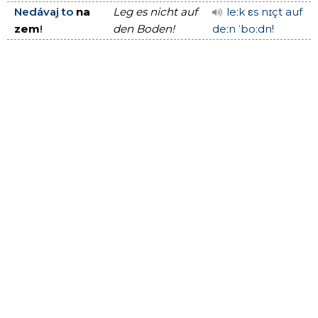
Nedávaj to
na
Leg es nicht auf
leːk εs nɪçt auf
zem
!
den Boden!
deːn ˈboːdn!