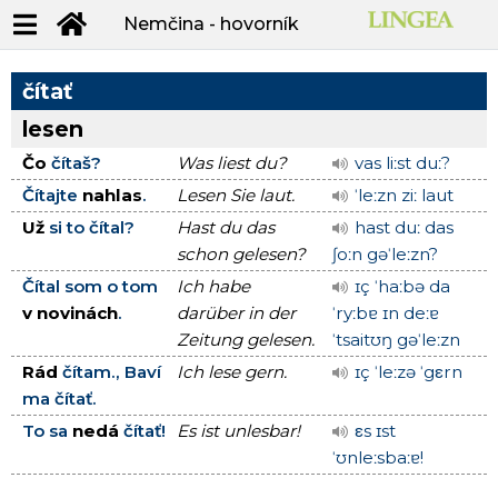
Nemčina - hovorník
čítať
lesen
Čo
čítaš?
Was liest du?
vas liːst duː?
Čítajte
nahlas
.
Lesen Sie laut.
ˈleːzn ziː laut
Už
si to čítal?
Hast du das
hast duː das
schon gelesen?
ʃoːn gəˈleːzn?
Čítal som o tom
Ich habe
ɪç ˈhaːbə da
v novinách
.
darüber in der
ˈryːbɐ ɪn deːɐ
Zeitung gelesen.
ˈtsaitʊŋ gəˈleːzn
Rád
čítam., Baví
Ich lese gern.
ɪç ˈleːzə ˈgεrn
ma čítať.
To sa
nedá
čítať!
Es ist unlesbar!
εs ɪst
ˈʊnleːsbaːɐ!