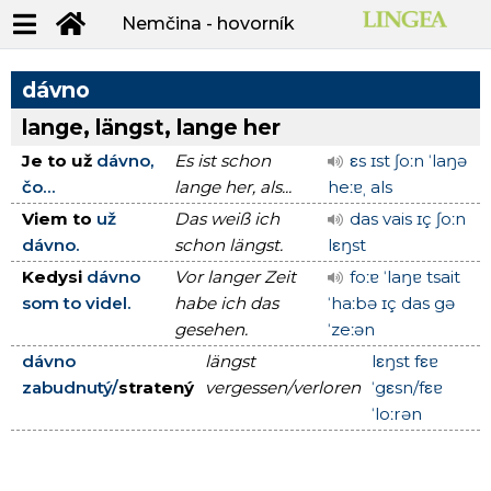
Nemčina - hovorník
dávno
lange, längst, lange her
Je to už
dávno,
Es ist schon
εs ɪst ʃoːn ˈlaŋə
čo...
lange her, als...
heːɐˌ als
Viem to
už
Das weiß ich
das vais ɪç ʃoːn
dávno.
schon längst.
lεŋst
Kedysi
dávno
Vor langer Zeit
foːɐ ˈlaŋɐ tsait
som to videl.
habe ich das
ˈhaːbə ɪç das gə
gesehen.
ˈzeːən
dávno
längst
lεŋst fεɐ
zabudnutý/
stratený
vergessen/verloren
ˈgεsn/fεɐ
ˈloːrən