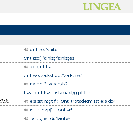
ʊnt zoː ˈvaitɐ
ʊnt (zoː) ˈεːnlɪç/ˈεːnlɪçəs
ap ʊnt tsuː
ʊnt vas zaːkst duː/ˈzaːkt iːɐ?
na ʊnt?ˌ vas zɔls?
tsvai ʊnt tsvai ɪst/maxt/gipt fiːɐ
dick.
eːɐ ɪst nɪçt fiːlˌ ʊnt ˈtrɔtsdeːm ɪst eːɐ dɪk
ɪst ziː hʏpʃ? - ʊnt viː!
ˈfεrtɪç ɪst diː ˈlaubə!