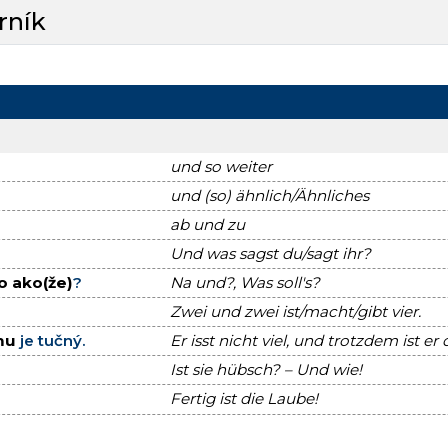
rník
und so weiter
und (so) ähnlich/Ähnliches
ab und zu
Und was sagst du/sagt ihr?
o ako(že)
?
Na und?, Was soll's?
Zwei und zwei ist/macht/gibt vier.
mu
je tučný.
Er isst nicht viel, und trotzdem ist er 
Ist sie hübsch? – Und wie!
Fertig ist die Laube!