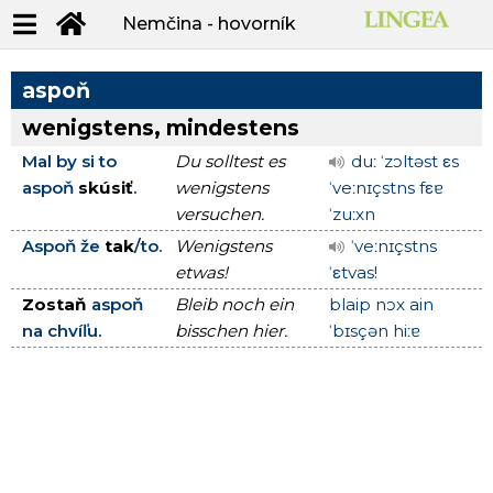
Nemčina - hovorník
aspoň
wenigstens, mindestens
Mal by si to
Du solltest es
duː ˈzɔltəst εs
aspoň
skúsiť
.
wenigstens
ˈveːnɪçstns fεɐ
versuchen.
ˈzuːxn
Aspoň že
tak
/to.
Wenigstens
ˈveːnɪçstns
etwas!
ˈεtvas!
Zostaň
aspoň
Bleib noch ein
blaip nɔx ain
na chvíľu.
bisschen hier.
ˈbɪsçən hiːɐ