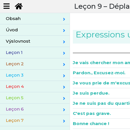
Leçon 9 –
Dépla
Obsah
Úvod
Expressions u
Výslovnost
Leçon 1
Je vais chercher mon am
Leçon 2
Pardon., Excusez-moi.
Leçon 3
Je vous prie de m'excus
Leçon 4
Je suis perdue.
Leçon 5
Je ne suis pas du quarti
Leçon 6
C'est pas grave.
Leçon 7
Bonne chance !