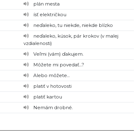
plán mesta
ísť električkou
neďaleko, tu niekde, niekde blízko
neďaleko, kúsok, pár krokov
v malej
vzdialenosti
Veľmi (vám) ďakujem.
Môžete mi povedať...?
Alebo môžete...
platiť v hotovosti
platiť kartou
Nemám drobné.