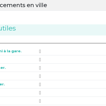
cements en ville
tiles
i à la gare.
[]
[]
er.
[]
[]
er.
[]
[]
[]