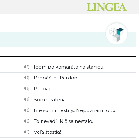
Idem po kamaráta na stanicu.
Prepáčte., Pardon.
Prepáčte.
Som stratená.
Nie som miestny., Nepoznám to tu.
To nevadí., Nič sa nestalo.
Veľa šťastia!