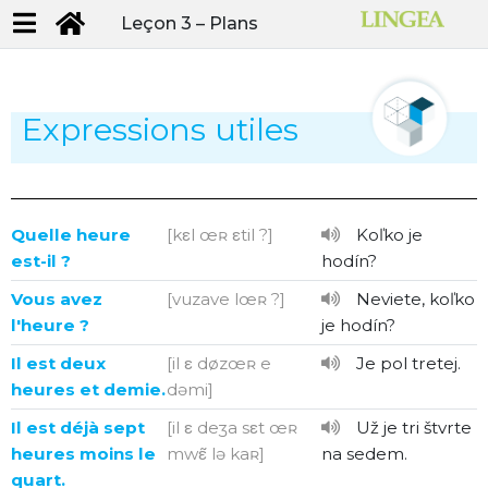
Leçon 3 –
Plans
Expressions utiles
Quelle heure
[kεl œʀ εtil ?]
Koľko je
est-il ?
hodín?
Vous avez
[vuzave lœʀ ?]
Neviete, koľko
l'heure ?
je hodín?
Il est deux
[il ε døzœʀ e
Je pol tretej.
heures et demie.
dəmi]
Il est déjà sept
[il ε deʒa sεt œʀ
Už je tri štvrte
heures moins le
mwε̃ lə kaʀ]
na sedem.
quart.