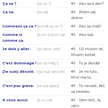
Ça va ?
[sa va ?]
Ako sa ti darí?
Ça va.
[sa va]
(Mám sa)
dobre.
Comment ça va ?
[kɔmɑ̃ sa va ?]
Ako sa máš?
Comme ci
[kɔm si kɔm sa]
Ako-tak.
comme ça.
Je dois y aller.
[ʒə dwa i ale]
Už musím ísť.,
Musím bežať.
C'est dommage !
[se dɔmaʒ !]
To je škoda!
(Je suis) désolé.
[(ʒə sɥi) dezɔle]
Je mi ľúto.,
Mrzí ma to.
C'est pas grave.
[se pɑ gʀav]
To nevadí., Nič
sa nestalo.
À vous aussi.
[a vu osi]
Vám tiež., Aj
vám.