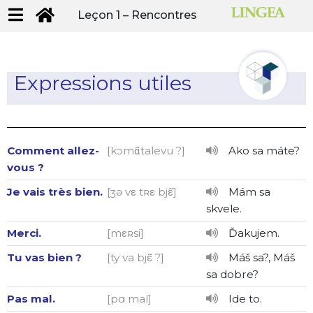
Leçon 1 –
Rencontres
Expressions utiles
Comment allez-
[kɔmɑ̃talevu ?]
Ako sa máte?
vous ?
Je vais très bien.
[ʒə vε tʀε bjε̃]
Mám sa
skvele.
Merci.
[mεʀsi]
Ďakujem.
Tu vas bien ?
[ty va bjε̃ ?]
Máš sa?, Máš
sa dobre?
Pas mal.
[pɑ mal]
Ide to.