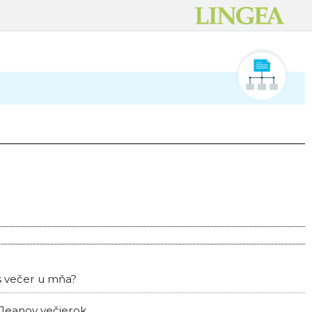
s večer u mňa?
 Jeanov večierok.