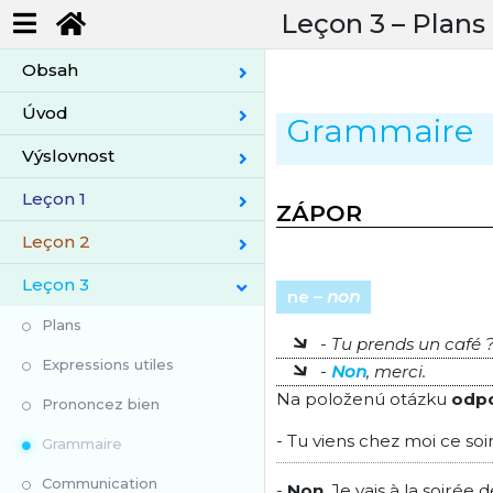
Leçon 3 –
Plans
Obsah
Úvod
Grammaire
Výslovnost
Leçon 1
ZÁPOR
Leçon 2
Leçon 3
ne –
non
Plans
- Tu prends un café 
Expressions utiles
-
Non
, merci.
Na položenú otázku
odp
Prononcez bien
- Tu viens chez moi ce soir
Grammaire
Communication
-
Non
. Je vais à la soirée 