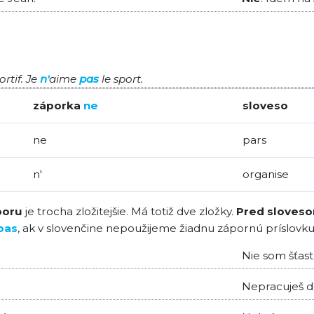
ortif. Je
n'
aime
pas
le sport.
záporka
ne
sloveso
ne
pars
n'
organise
poru
je trocha zložitejšie. Má totiž dve zložky.
Pred sloveso
pas
, ak v slovenčine nepoužijeme žiadnu zápornú príslovku (
Nie som šťast
Nepracuješ d