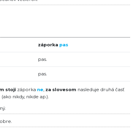
záporka
pas
pas.
pas.
m stojí
záporka
ne
,
za slovesom
nasleduje druhá časť
ako nikdy, nikde ap.).
ný.
obre.