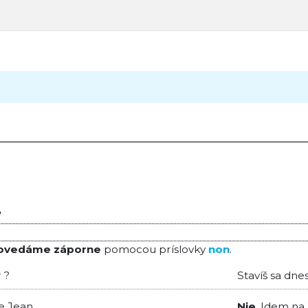
?
ovedáme záporne
pomocou príslovky
non
.
 ?
Stavíš sa dne
de Jean.
Nie
. Idem na