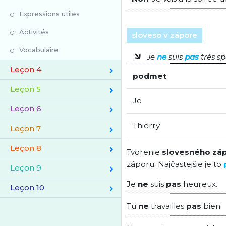
Expressions utiles
Activités
sloveso v zápore
Vocabulaire
Je
ne
suis
pas
très sp
Leçon 4
podmet
Leçon 5
Je
Leçon 6
Thierry
Leçon 7
Leçon 8
Tvorenie
slovesného zá
záporu. Najčastejšie je to
Leçon 9
Je
ne
suis
pas
heureux.
Leçon 10
Tu
ne
travailles
pas
bien.