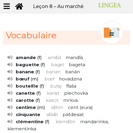
Leçon 8 –
Au marché
Vocabulaire
amande
f
amɑ̃d
mandľa
baguette
f
bagεt
bageta
banane
f
banan
banán
bœuf
m
bœf
hovädzina
bouteille
f
butεj
fľaša
canette
f
kanεt
plechovka
carotte
f
kaʀɔt
mrkva
centime
m
sɑ̃tim
cent
eura
cinquante
sε̃kɑ̃t
päťdesiat
clémentine
f
klemɑ̃tin
mandarínka,
klementínka