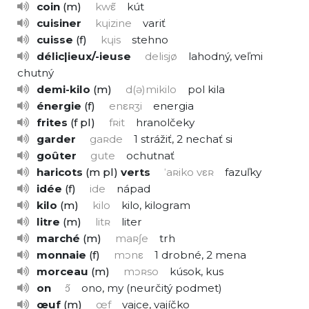
coin
m
kwε̃
kút
cuisiner
kɥizine
variť
cuisse
f
kɥis
stehno
délic|ieux/-ieuse
delisjø
lahodný, veľmi
chutný
demi-kilo
m
d(ə)mikilo
pol kila
énergie
f
enεʀʒi
energia
frites
f pl
fʀit
hranolčeky
garder
gaʀde
1
strážiť,
2
nechať si
goûter
gute
ochutnať
haricots
m pl
verts
ˈaʀiko vεʀ
fazuľky
idée
f
ide
nápad
kilo
m
kilo
kilo, kilogram
litre
m
litʀ
liter
marché
m
maʀʃe
trh
monnaie
f
mɔnε
1
drobné,
2
mena
morceau
m
mɔʀso
kúsok, kus
on
ɔ̃
ono, my
neurčitý podmet
œuf
m
œf
vajce, vajíčko