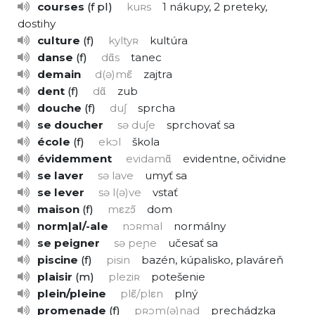
courses
f pl
kuʀs
1
nákupy,
2
preteky,
dostihy
culture
f
kyltyʀ
kultúra
danse
f
dɑ̃s
tanec
demain
d(ə)mε̃
zajtra
dent
f
dɑ̃
zub
douche
f
duʃ
sprcha
se doucher
sə duʃe
sprchovať sa
école
f
ekɔl
škola
évidemment
evidamɑ̃
evidentne, očividne
se laver
sə lave
umyť sa
se lever
sə l(ə)ve
vstať
maison
f
mεzɔ̃
dom
norm|al/-ale
nɔʀmal
normálny
se peigner
sə peɲe
učesať sa
piscine
f
pisin
bazén, kúpalisko, plaváreň
plaisir
m
pleziʀ
potešenie
plein/pleine
plε̃/plεn
plný
promenade
f
pʀɔm(ə)nad
prechádzka