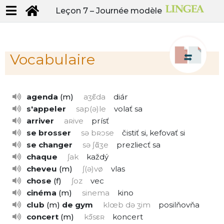
Leçon 7 –
Journée modèle
Vocabulaire
agenda
m
aʒε̃da
diár
s'appeler
sap(ə)le
volať sa
arriver
aʀive
prísť
se brosser
sə bʀɔse
čistiť si, kefovať si
se changer
sə ʃɑ̃ʒe
prezliecť sa
chaque
ʃak
každý
cheveu
m
ʃ(ə)vø
vlas
chose
f
ʃoz
vec
cinéma
m
sinema
kino
club
m
de gym
klœb də ʒim
posilňovňa
concert
m
kɔ̃sεʀ
koncert