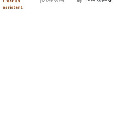
C'est un
[setœ̃nasistɑ̃]
Je to asistent.
assistant.