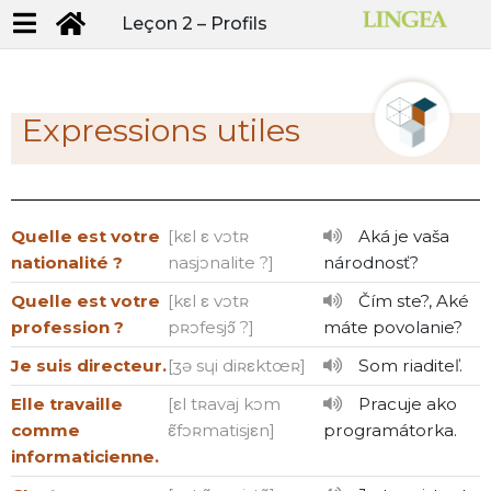
Leçon 2 –
Profils
Expressions utiles
Quelle est votre
[kεl ε vɔtʀ
Aká je vaša
nationalité ?
nasjɔnalite ?]
národnosť?
Quelle est votre
[kεl ε vɔtʀ
Čím ste?, Aké
profession ?
pʀɔfesjɔ̃ ?]
máte povolanie?
Je suis directeur.
[ʒə sɥi diʀεktœʀ]
Som riaditeľ.
Elle travaille
[εl tʀavaj kɔm
Pracuje ako
comme
ε̃fɔʀmatisjεn]
programátorka.
informaticienne.