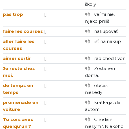
školy
pas trop
[]
veľmi nie,
nijako príliš
faire les courses
[]
nakupovať
aller faire les
[]
ísť na nákup
courses
aimer sortir
[]
rád chodiť von
Je reste chez
[]
Zostanem
moi.
doma.
de temps en
[]
občas,
temps
niekedy
promenade en
[]
krátka jazda
voiture
autom
Tu sors avec
[]
Chodíš s
quelqu'un ?
niekým?, Niekoho