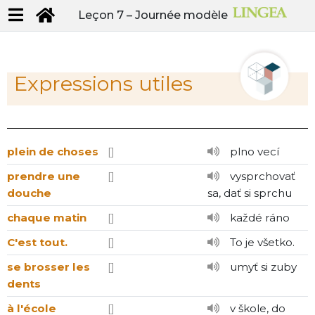
Leçon 7 –
Journée modèle
Expressions utiles
plein de choses
[]
plno vecí
prendre une
[]
vysprchovať
douche
sa, dať si sprchu
chaque matin
[]
každé ráno
C'est tout.
[]
To je všetko.
se brosser les
[]
umyť si zuby
dents
à l'école
[]
v škole, do