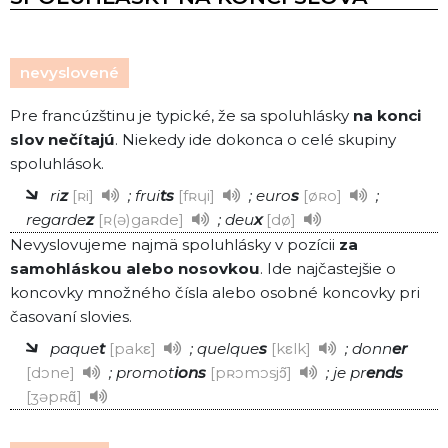
nevyslovené
Pre francúzštinu je typické, že sa spoluhlásky
na konci
slov nečítajú
. Niekedy ide dokonca o celé skupiny
spoluhlások.
ri
z
ʀi
; frui
ts
fʀɥi
; euro
s
øʀo
;
regarde
z
ʀ(ə)gaʀde
; deu
x
dø
Nevyslovujeme najmä spoluhlásky v pozícii
za
samohláskou alebo nosovkou
. Ide najčastejšie o
koncovky množného čísla alebo osobné koncovky pri
časovaní slovies.
paque
t
pakε
; quelque
s
kεlk
; donn
er
dɔne
; promot
ions
pʀɔmɔsjɔ̃
; je pr
ends
ʒəpʀɑ̃