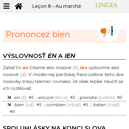
Leçon 8 –
Au marché
Prononcez bien
VÝSLOVNOSŤ
EN
A
IEN
Zatiaľ čo
en
čítame ako nosové
ɑ̃
,
ien
vyslovíme ako
nosové
jε̃
. V modernej parížskej francúzštine tieto dve
nosovky znejú takmer rovnako. Je však lepšie naučiť sa
ich rozlišovať.
en
ɑ̃
; encore
ɑ̃kɔʀ
; prendre
pʀɑ̃dʀ
bien
bjε̃
; combien
kɔ̃bjε̃
; italien
italjε̃
SPOLUHLÁSKY NA KONCI SLOVA