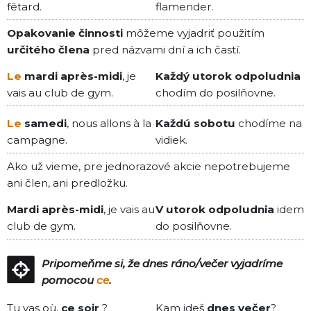
fêtard.
flamender.
Opakovanie činnosti
môžeme vyjadriť použitím
určitého člena
pred názvami dní a ich častí.
Le
mardi après-midi
, je
Každý utorok odpoludnia
vais au club de gym.
chodím do posilňovne.
Le
samedi
, nous allons à la
Každú sobotu
chodíme na
campagne.
vidiek.
Ako už vieme, pre jednorazové akcie nepotrebujeme
ani člen, ani predložku.
Mardi après-midi
, je vais au
V utorok odpoludnia
idem
club de gym.
do posilňovne.
Pripomeňme si, že
dnes ráno/večer
vyjadríme
pomocou
ce
.
Tu vas où,
ce soir
?
Kam ideš
dnes večer
?