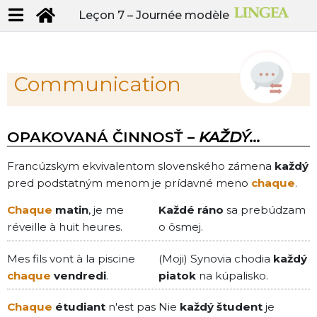
Leçon 7 –
Journée modèle
Communication
OPAKOVANÁ ČINNOSŤ –
KAŽDÝ...
Francúzskym ekvivalentom slovenského zámena
každý
pred podstatným menom je prídavné meno
chaque
.
Chaque
matin
, je me
Každé ráno
sa prebúdzam
réveille à huit heures.
o ôsmej.
Mes fils vont à la piscine
(Moji) Synovia chodia
každý
chaque
vendredi
.
piatok
na kúpalisko.
Chaque
étudiant
n'est pas
Nie
každý študent
je