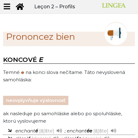
Leçon 2 –
Profils
Prononcez bien
KONCOVÉ
E
Temné
e
na konci slova nečítame. Táto nevyslovená
samohláska:
neovplyvňuje výslovnosť
ak nasleduje po samohláske alebo po spoluhláske,
ktorú vyslovujeme
enchant
é
ɑ̃ʃɑ̃te
; enchant
ée
ɑ̃ʃɑ̃te