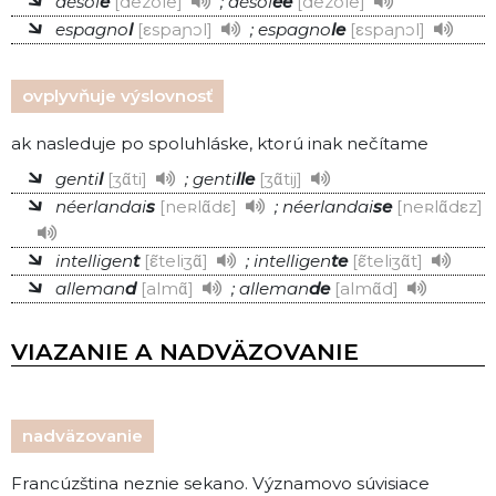
désol
é
dezole
; désol
ée
dezole
espagno
l
εspaɲɔl
; espagno
le
εspaɲɔl
ovplyvňuje výslovnosť
ak nasleduje po spoluhláske, ktorú inak nečítame
genti
l
ʒɑ̃ti
; genti
lle
ʒɑ̃tij
néerlandai
s
neʀlɑ̃dε
; néerlandai
se
neʀlɑ̃dεz
intelligen
t
ε̃teliʒɑ̃
; intelligen
te
ε̃teliʒɑ̃t
alleman
d
almɑ̃
; alleman
de
almɑ̃d
VIAZANIE A NADVÄZOVANIE
nadväzovanie
Francúzština neznie sekano. Významovo súvisiace