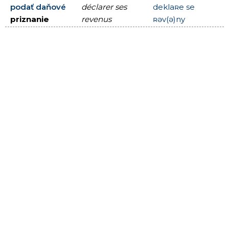
podať daňové
déclarer ses
deklaʀe se
priznanie
revenus
ʀəv(ə)ny