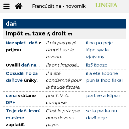
Francúzština - hovorník
daň
impôt
, taxe
, droit
m
f
m
Nezaplatil daň
z
Il n'a pas payé
il na pɑ peje
príjmu
.
l'impôt sur le
lε̃po syʀ lə
revenu.
ʀ(ə)vəny
Uvalili
daň na...
Ils ont imposé...
ilzɔ̃ ε̃poze
Odsúdili ho za
Il a été
il a ete kɔ̃dɑne
daňové
úniky
.
condamné pour
puʀ la fʀod fiskal
la fraude fiscale.
cena
vrátane
prix T. V. A.
pʀi t ve a kɔ̃pʀiz
DPH
comprise
To je daň, ktorú
C'est le prix que
se lə pʀi kə nu
musíme
nous devons
dəvɔ̃ peje
zaplatiť
.
payer.