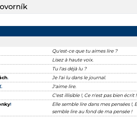
hovorník
Qu'est-ce que tu aimes lire ?
Lisez à haute voix.
Tu l'as déjà lu ?
ách
.
Je l'ai lu dans le journal.
ť.
J'aime lire.
C'est illisible !, Ce n'est pas bien écrit !
enky
!
Elle semble lire dans mes pensées !, E
semble lire au fond de ma pensée !