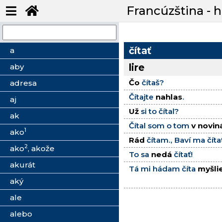
Francúzština - 
čítať
a
lire
aby
Čo
čítaš?
adresa
Čítajte
nahlas
.
aj
Už
si to čítal?
ak
Čítal som o tom
v novin
1
ako
Rád
čítam., Baví ma číta
2
ako
, akože
To sa
nedá
čítať!
akurát
Tá mi hádam číta
myšli
aký
ale
alebo