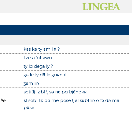
kεs kə ty εm liʀ ?
lize a ˈot vwɑ
ty lɑ deʒa ly ?
ʒə le ly dɑ̃ lə ʒuʀnal
ʒεm liʀ
seti(l)lizibl !ˌ sə nε pɑ bjε̃nekʀi !
lle
εl sɑ̃bl liʀ dɑ̃ me pɑ̃se !ˌ εl sɑ̃bl liʀ o fɔ̃ də ma
pɑ̃se !