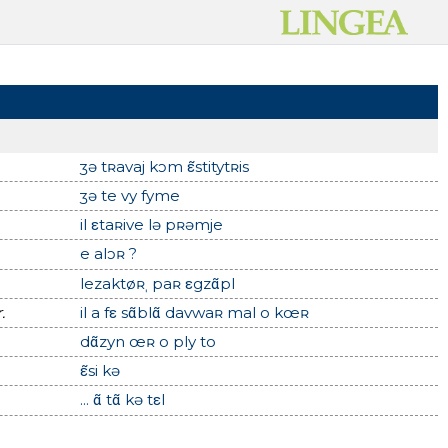
ʒə tʀavaj kɔm ε̃stitytʀis
ʒə te vy fyme
il εtaʀive lə pʀəmje
e alɔʀ ?
lezaktøʀˌ paʀ εgzɑ̃pl
.
il a fε sɑ̃blɑ̃ davwaʀ mal o kœʀ
dɑ̃zyn œʀ o ply to
ε̃si kə
... ɑ̃ tɑ̃ kə tεl