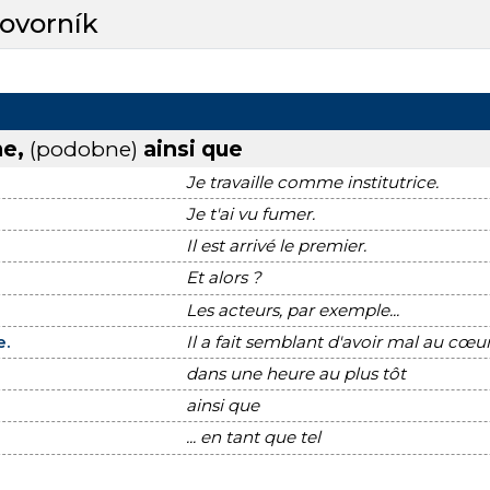
hovorník
me,
(podobne)
ainsi que
Je travaille comme institutrice.
Je t'ai vu fumer.
Il est arrivé le premier.
Et alors ?
Les acteurs, par exemple...
e.
Il a fait semblant d'avoir mal au cœur
dans une heure au plus tôt
ainsi que
... en tant que tel