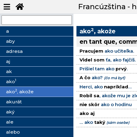
Francúzština - 
2
ako
, akože
a
en tant que, com
aby
Pracujem
ako učiteľka.
adresa
Videl som
ťa, ako fajčíš.
aj
Prišiel tam ako
prvý
.
ak
A čo
ako?
(čo má byť)
1
ako
Herci, ako
napríklad
...
2
ako
, akože
Robil sa
, akože mu je zl
akurát
nie skôr
ako o hodinu
aký
ako aj
ale
... ako
taký
(sám osebe)
alebo