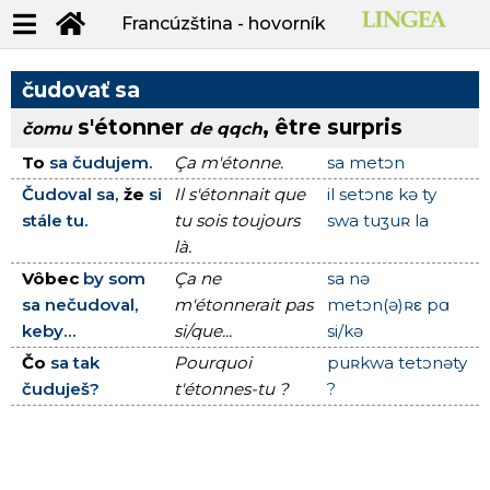
Francúzština - hovorník
čudovať sa
s'étonner
, être surpris
čomu
de qqch
To
sa čudujem.
Ça m'étonne.
sa metɔn
Čudoval sa,
že
si
Il s'étonnait que
il setɔnε kə ty
stále tu.
tu sois toujours
swa tuʒuʀ la
là.
Vôbec
by som
Ça ne
sa nə
sa nečudoval,
m'étonnerait pas
metɔn(ə)ʀε pɑ
keby...
si/que...
si/kə
Čo
sa tak
Pourquoi
puʀkwa tetɔnəty
čuduješ?
t'étonnes-tu ?
?