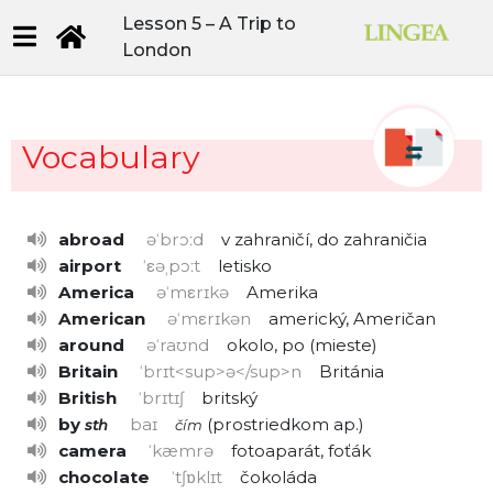
Lesson 5 –
A Trip to
London
Vocabulary
abroad
əˈbrɔːd
v zahraničí, do zahraničia
airport
ˈεəˌpɔːt
letisko
America
əˈmεrɪkə
Amerika
American
əˈmεrɪkən
americký, Američan
around
əˈraʊnd
okolo, po
mieste
Britain
ˈbrɪt<sup>ə</sup>n
Británia
British
ˈbrɪtɪʃ
britský
by
baɪ
prostriedkom ap.
sth
čím
camera
ˈkæmrə
fotoaparát, foťák
chocolate
ˈtʃɒklɪt
čokoláda