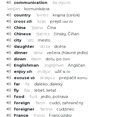
communication
kəˌmjuːnɪ
ˈkeɪʃən
komunikácia
country
ˈkʌntrɪ
krajina
celok
cross
krɒs
prejsť
sth
cez čo
China
ˈtʃaɪnə
Čína
Chinese
tʃaɪˈniːz
čínsky, Číňan
city
ˈsɪtɪ
mesto
daughter
ˈdɔːtə
dcéra
dinner
ˈdɪnə
večera
hlavné jedlo
down
daʊn
dolu, po
čom
Englishman
ˈɪŋglɪʃmən
Angličan
enjoy
ɪnˈdʒɔɪ
užiť si
sth
čo
excuse
ɪkˈskjuːz
prepáčiť
sb
komu
far
fɑː
ďaleko, ďaleký
fly
flaɪ
letieť, lietať
food
fuːd
jedlo, potrava
foreign
ˈfɒrɪn
cudzí, zahraničný
foreigner
ˈfɒrɪnə
cudzinec
France
frɑːns
Francúzsko