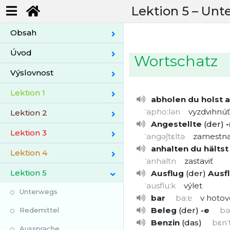
Lektion 5 –
Unt
Obsah
Úvod
Wortschatz
Výslovnost
Lektion 1
abholen
du holst 
ˈaphoːlən
vyzdvihnúť
Lektion 2
Angestellte
der
-
Lektion 3
ˈangəʃtεltə
zamestna
anhalten
du hältst
Lektion 4
ˈanhaltn
zastaviť
Lektion 5
Ausflug
der
Ausf
ˈausfluːk
výlet
Unterwegs
bar
baːɐ
v hotov
Beleg
der
-e
bə
Redemittel
Benzin
das
bεnˈt
Aussprache