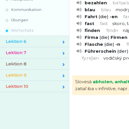
bezahlen
bəˈtsaːl
blau
blau
modr
Kommunikation
Fahrt
die
-en
faː
Übungen
fast
fast
skoro, 
finden
ˈfɪndn
náj
Wortschatz
Firma
die
Firmen
Lektion 6
Flasche
die
-n
ˈ
Führerschein
der
Lektion 7
ˈfyːrɐʃain
vodičský p
Lektion 8
Lektion 9
Slovesá
abholen, anhal
Lektion 10
zatiaľ iba v infinitíve, na