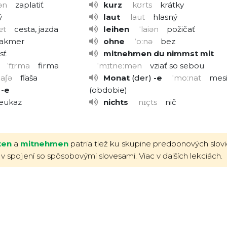
ən
zaplatiť
kurz
kʊrts
krátky
ý
laut
laut
hlasný
ɐt
cesta, jazda
leihen
ˈlaiən
požičať
takmer
ohne
ˈoːnə
bez
sť
mitnehmen
du nimmst mit
ˈfɪrma
firma
ˈmɪtneːmən
vziať so sebou
flaʃə
fľaša
Monat
der
-e
ˈmoːnat
mes
-e
obdobie
reukaz
nichts
nɪçts
nič
ten
a
mitnehmen
patria tiež ku skupine predponových slovi
pr. v spojení so spôsobovými slovesami. Viac v ďalších lekciách.