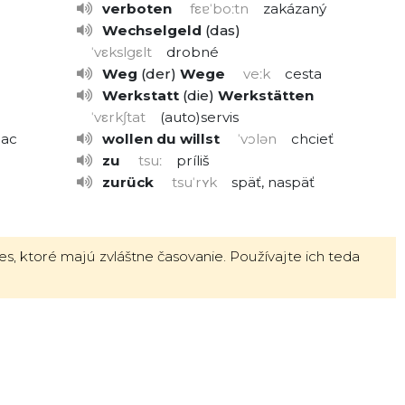
verboten
fεɐˈboːtn
zakázaný
Wechselgeld
das
ˈvεkslgεlt
drobné
Weg
der
Wege
veːk
cesta
Werkstatt
die
Werkstätten
ˈvεrkʃtat
(auto)servis
iac
wollen
du willst
ˈvɔlən
chcieť
zu
tsuː
príliš
zurück
tsuˈrʏk
späť, naspäť
es, ktoré majú zvláštne časovanie. Používajte ich teda