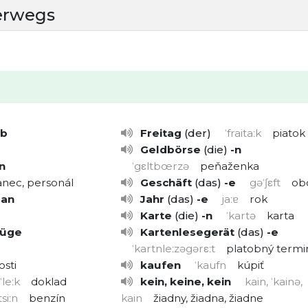
erwegs
ab
Freitag
der
ˈfraitaːk
piatok
Geldbörse
die
-n
n
ˈgεltbœrzə
peňaženka
nec, personál
Geschäft
das
-e
gəˈʃεft
ob
 an
Jahr
das
-e
jaːɐ
rok
Karte
die
-n
ˈkartə
karta
lüge
Kartenlesegerät
das
-e
ˈkartnleːzəgərεːt
platobný termi
osti
kaufen
ˈkaufn
kúpiť
ˈleːk
doklad
kein, keine, kein
kain, ˈkainə,
siːn
benzín
kain
žiadny, žiadna, žiadne