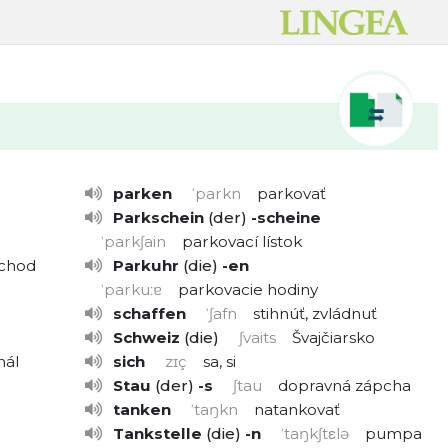
parken
ˈparkn
parkovať
Parkschein
der
-scheine
ˈparkʃain
parkovací lístok
chod
Parkuhr
die
-en
ˈparkuːɐ
parkovacie hodiny
schaffen
ˈʃafn
stihnúť, zvládnuť
Schweiz
die
ʃvaits
Švajčiarsko
nál
sich
zɪç
sa, si
Stau
der
-s
ʃtau
dopravná zápcha
tanken
ˈtaŋkn
natankovať
Tankstelle
die
-n
ˈtaŋkʃtεlə
pumpa