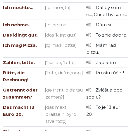
Ich möchte...
[ɪç ˈmœçtə]
Dal by som
si..., Chcel by som...
Ich nehme...
[ɪç ˈneːmə]
Dám si...
Das klingt gut.
[das ˈklɪŋt guːt]
To znie dobre.
Ich mag Pizza.
[ɪç maːk ˈpɪtsa]
Mám rád
pizzu.
Zahlen, bitte.
[ˈtsaːlən, ˈbɪtə]
Zaplatím.
Bitte, die
[ˈbɪtə, diː ˈrεçnʊŋ!]
Prosím účet!
Rechnung!
Getrennt oder
[gəˈtrεnt ˈoːdɐ tsu
Zvlášť alebo
zusammen?
ˈzamən?]
spolu?
Das macht 13
[das maxt
To je 13 eur
Euro 20.
ˈdraitseːn ˈɔyro
20.
ˈtsvantsɪç]