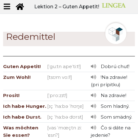
Lektion 2 –
Guten Appetit!
Redemittel
Guten Appetit!
[ˈguːtn apeˈtiːt!]
Dobrú chuť!
Zum Wohl!
[tsʊm voːl!]
!Na zdravie!
pri prípitku
Prosit!
[ˈproːzɪt!]
Na zdravie!
Ich habe Hunger.
[ɪç ˈhaːbə ˈhʊŋɐ]
Som hladný.
Ich habe Durst.
[ɪç ˈhaːbə dʊrst]
Som smädný.
Was möchten
[vas ˈmœçtn ziː
Čo si dáte na
Sie essen?
ˈεsn?]
jedenie?