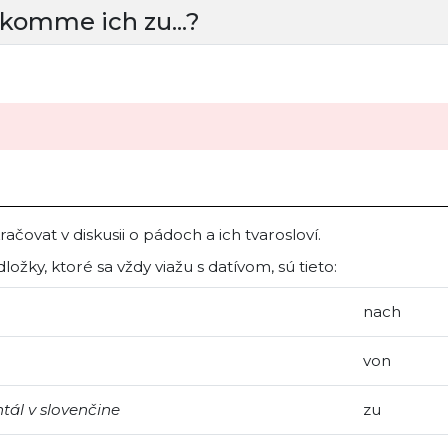
komme ich zu...?
ačovat v diskusii o pádoch a ich tvarosloví.
ožky, ktoré sa vždy viažu s datívom, sú tieto:
nach
von
ntál v slovenčine
zu