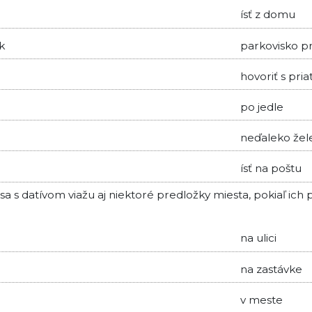
ísť z domu
k
parkovisko p
hovoriť s pria
po jedle
neďaleko žele
ísť na poštu
a s datívom viažu aj niektoré predložky miesta, pokiaľ ic
na ulici
na zastávke
v meste