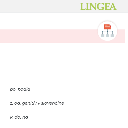
po, podľa
z, od, genitív v slovenčine
k, do, na