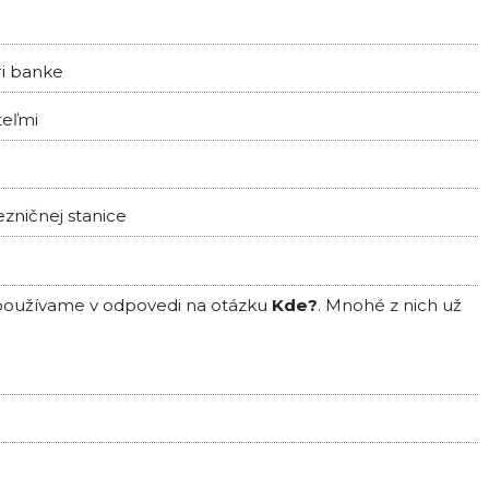
ri banke
teľmi
zničnej stanice
h používame v odpovedi na otázku
Kde?
. Mnohé z nich už