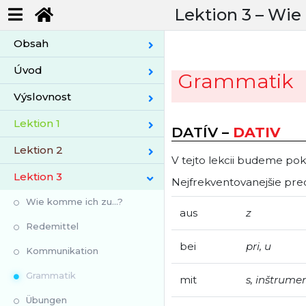
Lektion 3 –
Wie 
Obsah
Úvod
Grammatik
Výslovnost
Lektion 1
DATÍV –
DATIV
Lektion 2
V tejto lekcii budeme pokr
Lektion 3
Nejfrekventovanejšie predl
Wie komme ich zu...?
aus
z
Redemittel
bei
pri, u
Kommunikation
Grammatik
mit
s, inštrume
Übungen